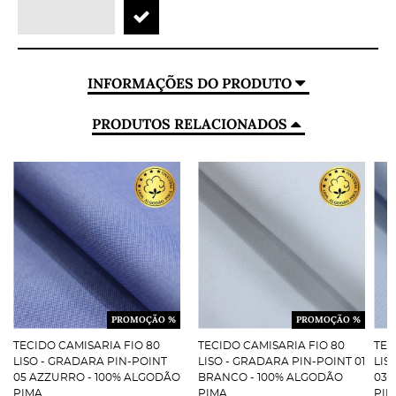
INFORMAÇÕES DO PRODUTO
PRODUTOS RELACIONADOS
PROMOÇÃO %
PROMOÇÃO %
TECIDO CAMISARIA FIO 80
TECIDO CAMISARIA FIO 80
TEC
LISO - GRADARA PIN-POINT
LISO - GRADARA PIN-POINT 01
LIS
05 AZZURRO - 100% ALGODÃO
BRANCO - 100% ALGODÃO
03 
PIMA
PIMA
PIM