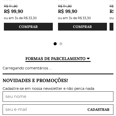
R$ 114,90
R$ 114,90
R$ 1
R$ 99,90
R$ 99,90
R$
ou em
3x
de
R$ 33,30
ou em
3x
de
R$ 33,30
ou
COMPRAR
COMPRAR
FORMAS DE PARCELAMENTO
Carregando comentários ...
NOVIDADES E PROMOÇÕES!
Cadastre-se em nossa newsletter e não perca nada
CADASTRAR