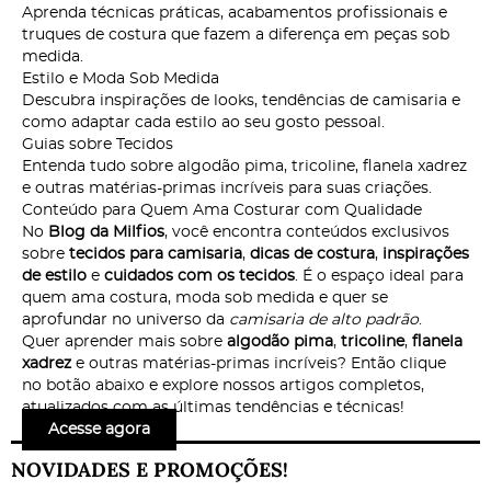
Aprenda técnicas práticas, acabamentos profissionais e
truques de costura que fazem a diferença em peças sob
medida.
Estilo e Moda Sob Medida
Descubra inspirações de looks, tendências de camisaria e
como adaptar cada estilo ao seu gosto pessoal.
Guias sobre Tecidos
Entenda tudo sobre algodão pima, tricoline, flanela xadrez
e outras matérias-primas incríveis para suas criações.
Conteúdo para Quem Ama Costurar com Qualidade
No
Blog da Milfios
, você encontra conteúdos exclusivos
sobre
tecidos para camisaria
,
dicas de costura
,
inspirações
de estilo
e
cuidados com os tecidos
. É o espaço ideal para
quem ama costura, moda sob medida e quer se
aprofundar no universo da
camisaria de alto padrão
.
Quer aprender mais sobre
algodão pima
,
tricoline
,
flanela
xadrez
e outras matérias-primas incríveis? Então clique
no botão abaixo e explore nossos artigos completos,
atualizados com as últimas tendências e técnicas!
Acesse agora
NOVIDADES E PROMOÇÕES!