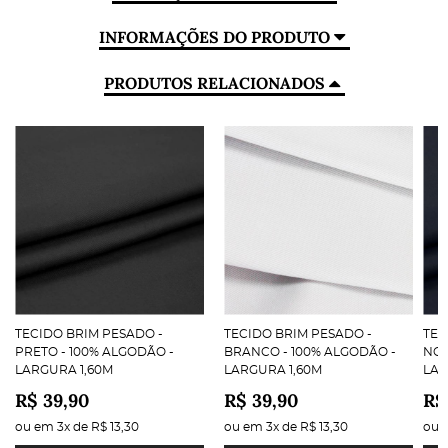
INFORMAÇÕES DO PRODUTO
PRODUTOS RELACIONADOS
TECIDO BRIM PESADO -
TECIDO BRIM PESADO -
TEC
PRETO - 100% ALGODÃO -
BRANCO - 100% ALGODÃO -
NOI
LARGURA 1,60M
LARGURA 1,60M
LAR
R$ 39,90
R$ 39,90
R$
ou em
3x
de
R$ 13,30
ou em
3x
de
R$ 13,30
ou