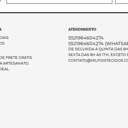
a
A
ATENDIMENTO
5521964604274
OAIS
5521964604274
(WHATSA
OS
DE SEGUNDA A QUINTA DAS 9H 
SEXTA DAS 9H ÀS 17H, EXCETO
E FRETE GRÁTIS
CONTATO@MILFIOSTECIDOS.C
A ARTESANATO.
DEAL