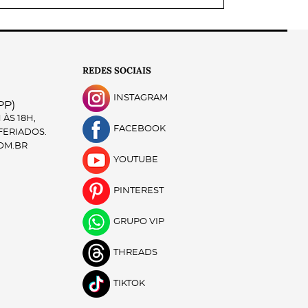
REDES SOCIAIS
INSTAGRAM
PP)
ÀS 18H,
FACEBOOK
 FERIADOS.
OM.BR
YOUTUBE
PINTEREST
GRUPO VIP
THREADS
TIKTOK