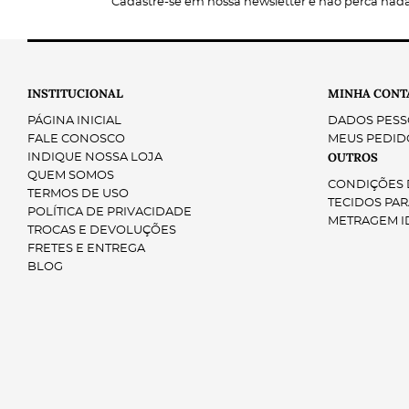
Cadastre-se em nossa newsletter e não perca nad
Material de Alta Qualidade:
Largura:
Tipo de Fibra:
INSTITUCIONAL
MINHA CONT
Design Delicado:
Transparência:
PÁGINA INICIAL
DADOS PESS
Superfície:
FALE CONOSCO
MEUS PEDID
Caimento:
OUTROS
INDIQUE NOSSA LOJA
QUEM SOMOS
CONDIÇÕES D
TERMOS DE USO
TECIDOS PAR
POLÍTICA DE PRIVACIDADE
METRAGEM I
Elegância e Frescor:
TROCAS E DEVOLUÇÕES
Qualidade Garantida:
Milfios Tecidos
FRETES E ENTREGA
Toque Artesanal:
BLOG
Moda Versátil:
Design Exclusivo:
Moda Feminina:
Roupas Infantis: