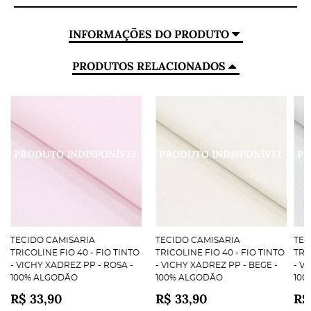
INFORMAÇÕES DO PRODUTO
PRODUTOS RELACIONADOS
TECIDO CAMISARIA
TECIDO CAMISARIA
TEC
TRICOLINE FIO 40 - FIO TINTO
TRICOLINE FIO 40 - FIO TINTO
TRI
- VICHY XADREZ PP - ROSA -
- VICHY XADREZ PP - BEGE -
- V
100% ALGODÃO
100% ALGODÃO
100
R$ 33,90
R$ 33,90
R$