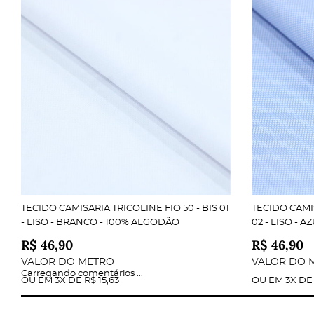
Composição:
Gramatura:
Largura:
Acabamento:
Conforto Superior
TECIDO CAMISARIA TRICOLINE FIO 50 - BIS 01
TECIDO CAMIS
Alta Durabilidade
- LISO - BRANCO - 100% ALGODÃO
02 - LISO - 
Caimento Perfeito
R$ 46,90
R$ 46,90
Fácil de Manusear
VALOR DO METRO
VALOR DO 
Carregando comentários ...
OU EM
3X
DE
R$ 15,63
OU EM
3X
D