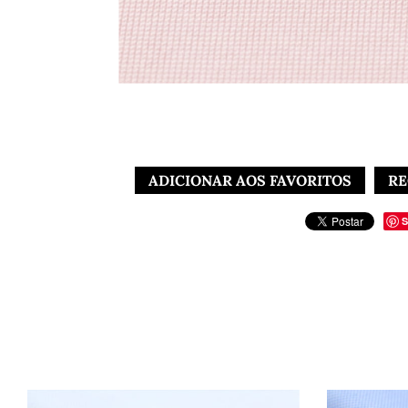
ADICIONAR AOS FAVORITOS
RE
S
Tecido Tricoline: A Escolha Perfeita para Camisas Socia
Titulagem de fios: