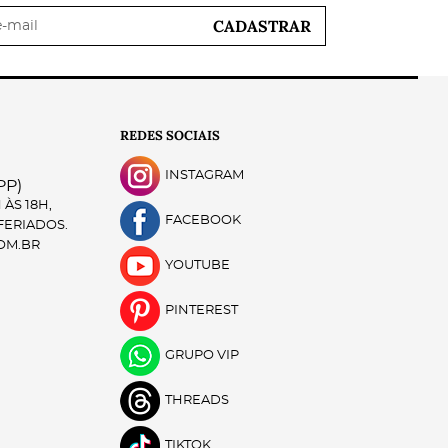
CADASTRAR
REDES SOCIAIS
INSTAGRAM
PP)
ÀS 18H,
FACEBOOK
 FERIADOS.
OM.BR
YOUTUBE
PINTEREST
GRUPO VIP
THREADS
TIKTOK