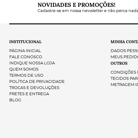
NOVIDADES E PROMOÇÕES!
Cadastre-se em nossa newsletter e não perca nad
Cores Clássicas
Padrões Tradicionais
INSTITUCIONAL
MINHA CONT
PÁGINA INICIAL
DADOS PESS
FALE CONOSCO
MEUS PEDID
OUTROS
INDIQUE NOSSA LOJA
QUEM SOMOS
CONDIÇÕES D
TERMOS DE USO
TECIDOS PAR
POLÍTICA DE PRIVACIDADE
METRAGEM I
Lavagem
TROCAS E DEVOLUÇÕES
Secagem
FRETES E ENTREGA
Passagem a Ferro
BLOG
Armazenamento