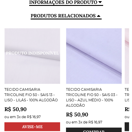
INFORMAÇÕES DO PRODUTO
PRODUTOS RELACIONADOS
TECIDO CAMISARIA
TECIDO CAMISARIA
TEC
TRICOLINE FIO 50 - SAIS 13 -
TRICOLINE FIO 50 - SAIS 03 -
TRI
LISO - LILÁS - 100% ALGODÃO
LISO - AZUL MÉDIO - 100%
LIS
ALGODÃO
R$ 50,90
R$
R$ 50,90
ou em
3x
de
R$ 16,97
ou
ou em
3x
de
R$ 16,97
AVISE-ME
COMPRAR