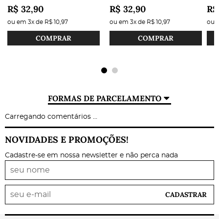
R$ 32,90
R$ 32,90
R$
ou em
3x
de
R$ 10,97
ou em
3x
de
R$ 10,97
ou
COMPRAR
COMPRAR
FORMAS DE PARCELAMENTO
Carregando comentários ...
NOVIDADES E PROMOÇÕES!
Cadastre-se em nossa newsletter e não perca nada
CADASTRAR