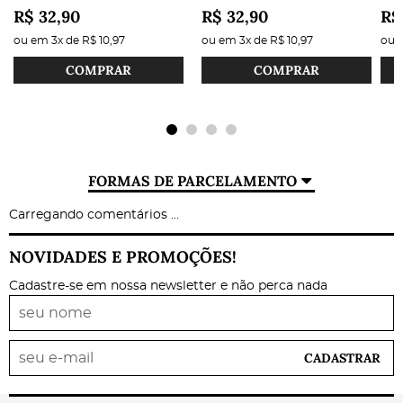
R$ 32,90
R$ 32,90
R$
ou em
3x
de
R$ 10,97
ou em
3x
de
R$ 10,97
ou
COMPRAR
COMPRAR
FORMAS DE PARCELAMENTO
Carregando comentários ...
NOVIDADES E PROMOÇÕES!
Cadastre-se em nossa newsletter e não perca nada
CADASTRAR