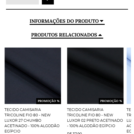
INFORMAÇÕES DO PRODUTO
PRODUTOS RELACIONADOS
PROMOÇÃO %
PROMOÇÃO %
TECIDO CAMISARIA
TECIDO CAMISARIA
TEC
TRICOLINE FIO 80 - NEW
TRICOLINE FIO 80 - NEW
TRI
LUXOR 27 CHUMBO
LUXOR 02 PRETO ACETINADO
LUX
ACETINADO - 100% ALGODÃO
- 100% ALGODÃO EGÍPCIO
ACE
EGÍPCIO
EGÍ
R$ 37,90