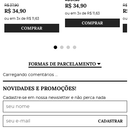
R$ 34,90
R$ 37,90
R$ 3
R$ 34,90
R$
ou em
3x
de
R$ 11,63
ou em
3x
de
R$ 11,63
ou
COMPRAR
COMPRAR
FORMAS DE PARCELAMENTO
Carregando comentários ...
NOVIDADES E PROMOÇÕES!
Cadastre-se em nossa newsletter e não perca nada
CADASTRAR