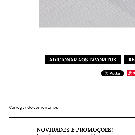
ADICIONAR AOS FAVORITOS
RE
S
Tecido Tricoline: A Escolha Perfeita para Camisas Socia
Carregando comentários ...
NOVIDADES E PROMOÇÕES!