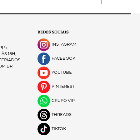
REDES SOCIAIS
INSTAGRAM
PP)
ÀS 18H,
FACEBOOK
 FERIADOS.
OM.BR
YOUTUBE
PINTEREST
GRUPO VIP
THREADS
TIKTOK