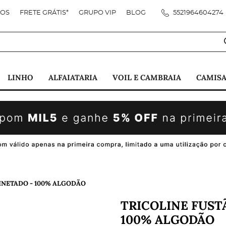
DOS
FRETE GRÁTIS*
GRUPO VIP
BLOG
5521964604274
LINHO
ALFAIATARIA
VOIL E CAMBRAIA
CAMISA
INETADO - 100% ALGODÃO
TRICOLINE FUS
100% ALGODÃO