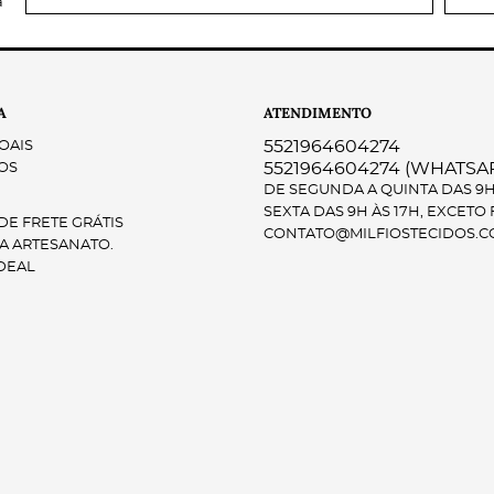
a
A
ATENDIMENTO
5521964604274
OAIS
5521964604274
(WHATSA
OS
DE SEGUNDA A QUINTA DAS 9H 
SEXTA DAS 9H ÀS 17H, EXCETO
E FRETE GRÁTIS
CONTATO@MILFIOSTECIDOS.C
A ARTESANATO.
DEAL