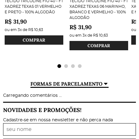
TECIDO TRICOLINE FIO 40 - FT
TECIDO TRICOLINE FIO 40 - FT
TEC
XADREZ TEXAS 01 VERMELHO
XADREZ TEXAS 06 MARINHO,
XAD
E PRETO - 100% ALGODÃO
BRANCO E VERMELHO - 100%
E M
ALGODÃO
R$ 31,90
R$
R$ 31,90
ou em
3x
de
R$ 10,63
ou
ou em
3x
de
R$ 10,63
COMPRAR
COMPRAR
FORMAS DE PARCELAMENTO
Carregando comentários ...
NOVIDADES E PROMOÇÕES!
Cadastre-se em nossa newsletter e não perca nada