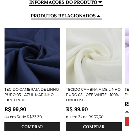
INFORMAÇÕES DO PRODUTO
PRODUTOS RELACIONADOS
TECIDO CAMBRAIA DE LINHO
TECIDO CAMBRAIA DE LINHO
TEC
PURO 03 - AZUL MARINHO -
PURO 05 - OFF WHITE - 100%
PUR
100% LINHO
LINHO 150G
R$
R$ 99,90
R$ 99,90
ou
ou em
3x
de
R$ 33,30
ou em
3x
de
R$ 33,30
COMPRAR
COMPRAR