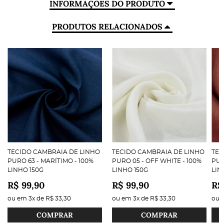
INFORMAÇÕES DO PRODUTO
PRODUTOS RELACIONADOS
TECIDO CAMBRAIA DE LINHO
TECIDO CAMBRAIA DE LINHO
TEC
PURO 63 - MARÍTIMO - 100%
PURO 05 - OFF WHITE - 100%
PUR
LINHO 150G
LINHO 150G
LIN
R$ 99,90
R$ 99,90
R$
ou em
3x
de
R$ 33,30
ou em
3x
de
R$ 33,30
ou
COMPRAR
COMPRAR