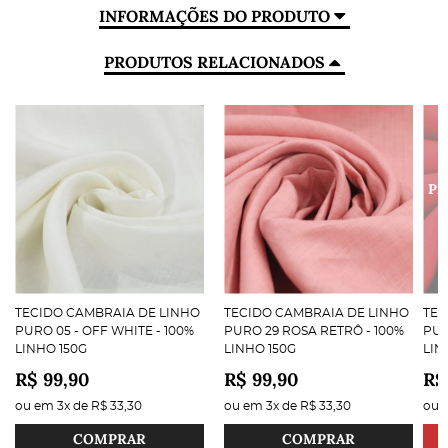
INFORMAÇÕES DO PRODUTO
PRODUTOS RELACIONADOS
TECIDO CAMBRAIA DE LINHO
TECIDO CAMBRAIA DE LINHO
TEC
PURO 05 - OFF WHITE - 100%
PURO 29 ROSA RETRÔ - 100%
PUR
LINHO 150G
LINHO 150G
LIN
R$ 99,90
R$ 99,90
R$
ou em
3x
de
R$ 33,30
ou em
3x
de
R$ 33,30
ou
COMPRAR
COMPRAR