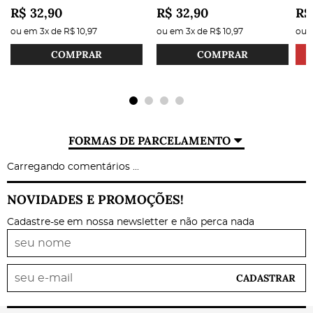
R$ 32,90
R$ 32,90
R$
ou em
3x
de
R$ 10,97
ou em
3x
de
R$ 10,97
ou
COMPRAR
COMPRAR
FORMAS DE PARCELAMENTO
Carregando comentários ...
NOVIDADES E PROMOÇÕES!
Cadastre-se em nossa newsletter e não perca nada
CADASTRAR