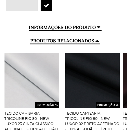
INFORMAÇÕES DO PRODUTO
PRODUTOS RELACIONADOS
PROMOÇÃO %
PROMOÇÃO %
TECIDO CAMISARIA
TECIDO CAMISARIA
TEC
TRICOLINE FIO 80 - NEW
TRICOLINE FIO 80 - NEW
TRI
LUXOR 23 CINZA CLÁSSICO
LUXOR 02 PRETO ACETINADO
LUX
ACETINADO - 100% ALGODÃO
- 100% ALGODÃO EGÍPCIO
- 1