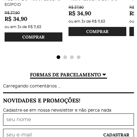
EGÍPCIO
R$ 37,90
R$ 3
R$ 34,90
R$
R$ 37,90
R$ 34,90
ou em
3x
de
R$ 11,63
ou
ou em
3x
de
R$ 11,63
COMPRAR
COMPRAR
FORMAS DE PARCELAMENTO
Carregando comentários ...
NOVIDADES E PROMOÇÕES!
Cadastre-se em nossa newsletter e não perca nada
CADASTRAR