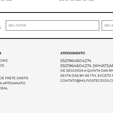
a
A
ATENDIMENTO
5521964604274
OAIS
5521964604274
(WHATSA
OS
DE SEGUNDA A QUINTA DAS 9H 
SEXTA DAS 9H ÀS 17H, EXCETO
E FRETE GRÁTIS
CONTATO@MILFIOSTECIDOS.C
A ARTESANATO.
DEAL