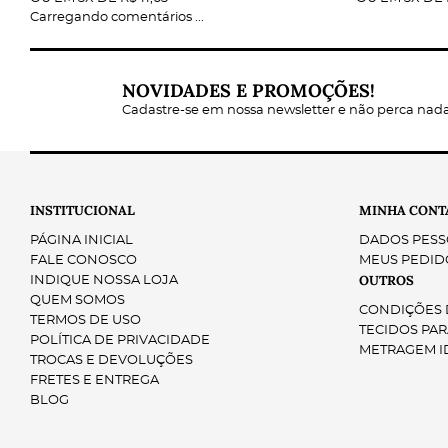
Carregando comentários ...
Cores Clássicas
Padrões Tradicionais
NOVIDADES E PROMOÇÕES!
Cadastre-se em nossa newsletter e não perca nad
INSTITUCIONAL
MINHA CONT
PÁGINA INICIAL
DADOS PESS
FALE CONOSCO
MEUS PEDID
OUTROS
INDIQUE NOSSA LOJA
Lavagem
QUEM SOMOS
Secagem
CONDIÇÕES D
TERMOS DE USO
Passagem a Ferro
TECIDOS PAR
POLÍTICA DE PRIVACIDADE
Armazenamento
METRAGEM I
TROCAS E DEVOLUÇÕES
FRETES E ENTREGA
BLOG