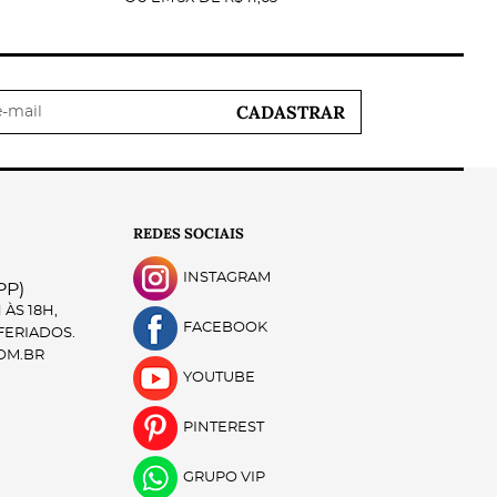
CADASTRAR
REDES SOCIAIS
INSTAGRAM
PP)
ÀS 18H,
FACEBOOK
 FERIADOS.
OM.BR
YOUTUBE
PINTEREST
GRUPO VIP