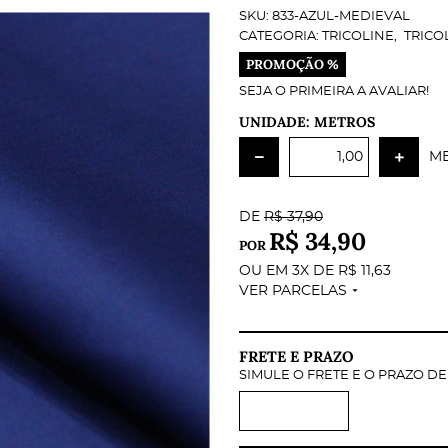
SKU:
833-AZUL-MEDIEVAL
CATEGORIA:
TRICOLINE
TRICO
PROMOÇÃO %
SEJA O PRIMEIRA A AVALIAR!
UNIDADE: METROS
M
DE
R$ 37,90
R$ 34,90
POR
OU EM
3X
DE
R$ 11,63
VER PARCELAS
FRETE E PRAZO
SIMULE O FRETE E O PRAZO D