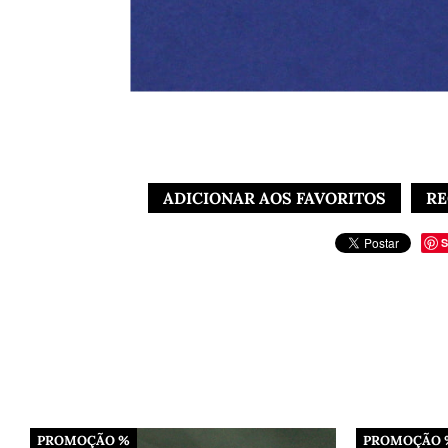
ADICIONAR AOS FAVORITOS
RE
S
Tecido Tricoline: A Escolha Perfeita para Camisas Socia
PROMOÇÃO %
PROMOÇÃO 
Titulagem de fios: