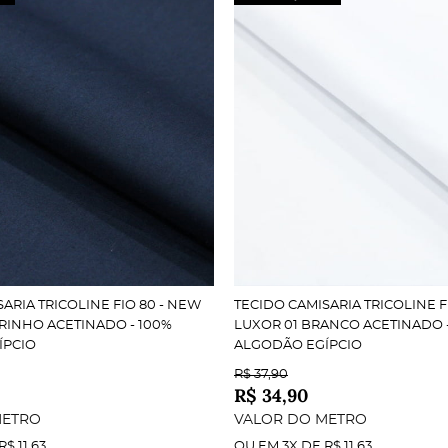
ARIA TRICOLINE FIO 80 - NEW
TECIDO CAMISARIA TRICOLINE F
RINHO ACETINADO - 100%
LUXOR 01 BRANCO ACETINADO 
ÍPCIO
ALGODÃO EGÍPCIO
R$ 37,90
R$ 34,90
METRO
VALOR DO METRO
R$ 11,63
OU EM
3X
DE
R$ 11,63