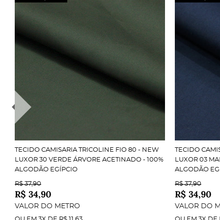
Composição:
Gramatura:
Largura:
Acabamento:
Conforto Superior
TECIDO CAMISARIA TRICOLINE FIO 80 - NEW
TECIDO CAMIS
Alta Durabilidade
LUXOR 30 VERDE ÁRVORE ACETINADO - 100%
LUXOR 03 MA
Caimento Perfeito
ALGODÃO EGÍPCIO
ALGODÃO EG
Fácil de Manusear
R$ 37,90
R$ 37,90
R$ 34,90
R$ 34,90
VALOR DO METRO
VALOR DO 
OU EM
3X
DE
R$ 11,63
OU EM
3X
DE