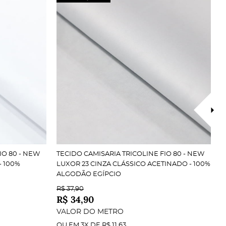
IO 80 - NEW
TECIDO CAMISARIA TRICOLINE FIO 80 - NEW
T
- 100%
LUXOR 23 CINZA CLÁSSICO ACETINADO - 100%
L
ALGODÃO EGÍPCIO
A
R$ 37,90
R
R$ 34,90
R
VALOR DO METRO
V
OU EM
3X
DE
R$ 11,63
O