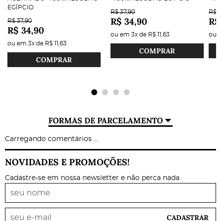
EGÍPCIO
R$ 37,90
R$ 3
R$ 34,90
R$
R$ 37,90
R$ 34,90
ou em
3x
de
R$ 11,63
ou
ou em
3x
de
R$ 11,63
COMPRAR
COMPRAR
FORMAS DE PARCELAMENTO
Carregando comentários ...
NOVIDADES E PROMOÇÕES!
Cadastre-se em nossa newsletter e não perca nada
CADASTRAR