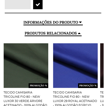
INFORMAÇÕES DO PRODUTO
PRODUTOS RELACIONADOS
PROMOÇÃO %
PROMOÇÃO %
TECIDO CAMISARIA
TECIDO CAMISARIA
TEC
TRICOLINE FIO 80 - NEW
TRICOLINE FIO 80 - NEW
TRI
LUXOR 30 VERDE ÁRVORE
LUXOR 29 ROYAL ACETINADO
LUX
ACETINADO - 100% ALGODÃO
- 100% ALGODÃO EGÍPCIO
- 1